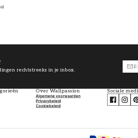
rol
f
ingen rechtstreeks in je inbox.
egorieën
Over Wallpassion
Sociale med
Algemene voorwaarden
Privacybeleid
Cookiebeleid