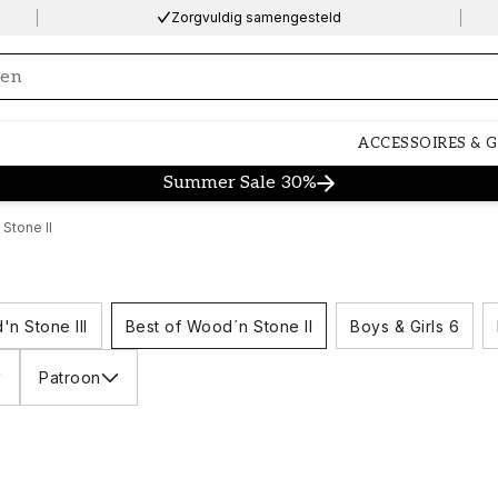
Zorgvuldig samengesteld
ng…
ACCESSOIRES & 
Summer Sale 30%
Stone II
n Stone III
Best of Wood´n Stone II
Boys & Girls 6
Patroon