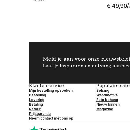
€ 49,90
/
Meld je aan voor onze nieuwsbrie
Laat je inspireren en ontvang aanbied
Klantenservice
Populaire cat
Mijn bestelling opzoeken
Behang
Bestelling
Wandmotive
Levering
Foto behang
Betaling
Nieuw binnen
Retour
Magazine
Prijsgarantie
Neem contact met ons op