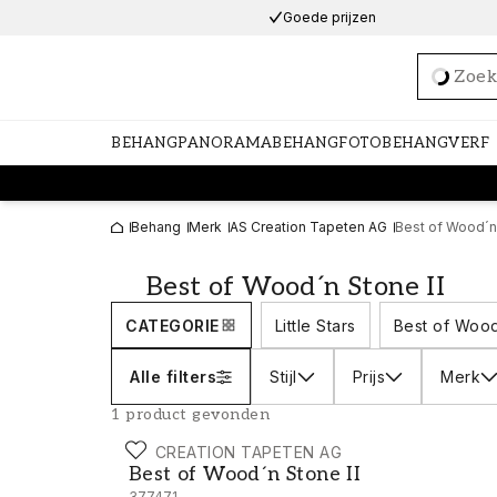
Goede prijzen
Loadi
BEHANG
PANORAMABEHANG
FOTOBEHANG
VERF
Behang
Merk
AS Creation Tapeten AG
Best of Wood´n 
Best of Wood´n Stone II
CATEGORIE
Little Stars
Best of Wood'
Alle filters
Stijl
Prijs
Merk
1 product gevonden
AS CREATION TAPETEN AG
Best of Wood´n Stone II - 377471
Best of Wood´n Stone II
377471