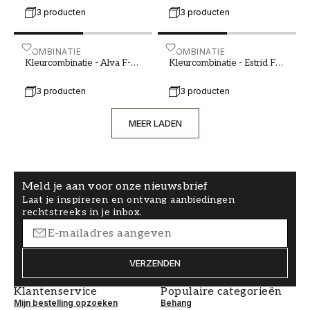
slaapkamer van je dromen te creëren.
3 producten
3 producten
Kleurcombinatie - Alva F-001-00062-01
COMBINATIE
Kleurcombinatie - Estrid 
COMBINATIE
Kleurcombinatie - Alva F-
Kleurcombinatie - Estrid F-
001-00062-01
001-00063-02
3 producten
3 producten
MEER LADEN
Meld je aan voor onze nieuwsbrief
Laat je inspireren en ontvang aanbiedingen
rechtstreeks in je inbox.
VERZENDEN
Klantenservice
Populaire categorieën
Mijn bestelling opzoeken
Behang