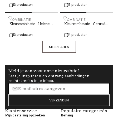
te creëren. Door lichte kleuren te combineren
3 producten
3 producten
met andere tinten, texturen en natuurlijk licht,
kun je je slaapkamer transformeren in een echte
oase voor ontspanning en herstel. Bij ons vind je
Kleurcombinatie - Helene F-001-00015-03
COMBINATIE
Kleurcombinatie - Gertru
COMBINATIE
Kleurcombinatie - Helene
Kleurcombinatie - Gertrud
een breed scala aan lichte kleuren en behang
F-001-00015-03
F-001-00016-01
die perfect passen in de slaapkamer.
3 producten
4 producten
MEER LADEN
Meld je aan voor onze nieuwsbrief
Laat je inspireren en ontvang aanbiedingen
rechtstreeks in je inbox.
VERZENDEN
Klantenservice
Populaire categorieën
Mijn bestelling opzoeken
Behang