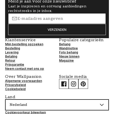
Meld je aan voor onze nieuwsbrief
Laat je inspireren en ontvang aanbiedingen
rechtstreeks in je inbox.
VERZENDEN
Klantenservice
Populaire categorieën
Mijn bestelling opzoeken
Behang
Bestelling
Wandmotive
Levering
Foto behang
Betaling
Nieuw binnen
Retour
Magazine
Prijsgarantie
Neem contact met ons op
Over Wallpassion
Sociale media
Algemene voorwaarden
Privacybeleid
Cookiebeleid
Land
Nederland
Cookievoorkeur bijwerken