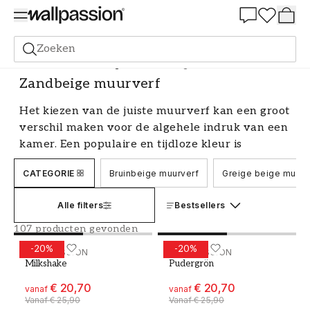
Summer Sale 30%
Zoeken
Verf
Alle Kleuren
Beige verf
Zandbeige muurverf
Zandbeige muurverf
Het kiezen van de juiste muurverf kan een groot
verschil maken voor de algehele indruk van een
kamer. Een populaire en tijdloze kleur is
zandbeige, die past bij veel verschillende stijlen
CATEGORIE
Bruinbeige muurverf
Greige beige muurv
en kamers. Zandbeige muurverf geeft een warm
en gezellig gevoel, terwijl het licht en neutraal
Alle filters
Bestsellers
is. Hier bespreken we waar je op moet letten bij
het kiezen van zandbeige muurverf en geven
107 producten gevonden
we tips over hoe je het kunt combineren met
-
20
%
-
20
%
Verf - Kleur W70 Milkshake
WALLPASSION
Verf - Kleur W41 Pudergr
WALLPASSION
andere kleuren en interieurdetails.
Milkshake
Pudergrön
Creëer een warme en uitnodigende
€ 20,70
€ 20,70
vanaf
vanaf
Vanaf
€ 25,90
Vanaf
€ 25,90
sfeer met zandbeige muurverf