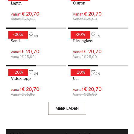
Lagun
Ostron
€ 20,70
€ 20,70
vanaf
vanaf
Vanaf
€ 25,90
Vanaf
€ 25,90
-
20
%
-
20
%
Verf - Kleur W39 Sand
WALLPASSION
Verf - Kleur W46 Pärongla
WALLPASSION
Sand
Päronglass
€ 20,70
€ 20,70
vanaf
vanaf
Vanaf
€ 25,90
Vanaf
€ 25,90
-
20
%
-
20
%
Verf - Kleur W50 Videknopp
WALLPASSION
Verf - Kleur W57 Ull
WALLPASSION
Videknopp
Ull
€ 20,70
€ 20,70
vanaf
vanaf
Vanaf
€ 25,90
Vanaf
€ 25,90
MEER LADEN