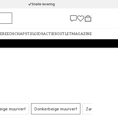
Snelle levering
GEREEDSCHAP
STIJLGIDS
ACTIES
OUTLET
MAGAZINE
eige muurverf
Donkerbeige muurverf
Zandbeige muurv