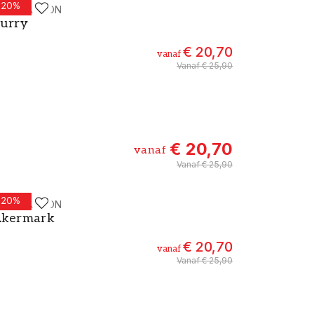
-
20
%
ALLPASSION
erf - Kleur W52 Curry
urry
€ 20,70
vanaf
Vanaf
€ 25,90
€ 20,70
vanaf
Vanaf
€ 25,90
-
20
%
ALLPASSION
erf - Kleur W93 Åkermark
kermark
€ 20,70
vanaf
Vanaf
€ 25,90