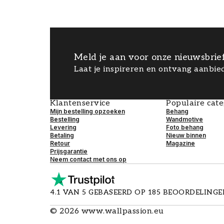
Meld je aan voor onze nieuwsbrie
Laat je inspireren en ontvang aanbied
Klantenservice
Populaire cat
Mijn bestelling opzoeken
Behang
Bestelling
Wandmotive
Levering
Foto behang
Betaling
Nieuw binnen
Retour
Magazine
Prijsgarantie
Neem contact met ons op
4.1 VAN 5 GEBASEERD OP 185 BEOORDELING
©
2026
www.wallpassion.eu