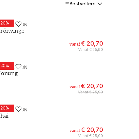
Bestsellers
-
20
%
ALLPASSION
erf - Kleur W66 Grönvinge
rönvinge
€ 20,70
vanaf
Vanaf
€ 25,90
-
20
%
ALLPASSION
erf - Kleur W110 Honung
onung
€ 20,70
vanaf
Vanaf
€ 25,90
-
20
%
ALLPASSION
erf - Kleur W17 Chai
hai
€ 20,70
vanaf
Vanaf
€ 25,90