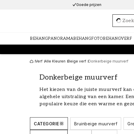
Goede prijzen
Loadi
BEHANG
PANORAMABEHANG
FOTOBEHANG
VERF
Verf
Alle Kleuren
Beige verf
Donkerbeige muurverf
Donkerbeige muurverf
Het kiezen van de juiste muurverf kan
algehele uitstraling van een kamer. Ee
populaire keuze die een warme en gezel
tijdloze tint past bij veel verschillen
met zowel lichte als donkere accentkl
CATEGORIE
Bruinbeige muurverf
Gr
kiezen van een donkerbeige muurverf 
deze in je huis kunt gebruiken.