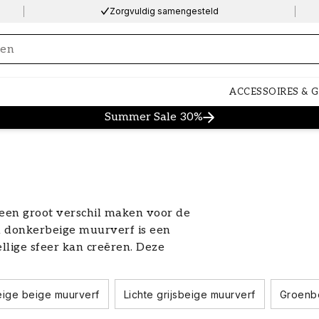
Zorgvuldig samengesteld
ng…
ACCESSOIRES & 
Summer Sale 30%
 een groot verschil maken voor de
n donkerbeige muurverf is een
lige sfeer kan creëren. Deze
de stijlen en kan worden gecombineerd
euren. Laten we de voordelen van het
eige beige muurverf
Lichte grijsbeige muurverf
Groenb
verkennen en tips geven over hoe je