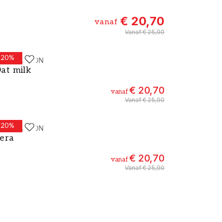
€ 20,70
vanaf
Vanaf
€ 25,90
-
20
%
ALLPASSION
erf - Kleur W151 Oat milk
at milk
€ 20,70
vanaf
Vanaf
€ 25,90
-
20
%
ALLPASSION
erf - Kleur W69 Lera
era
€ 20,70
vanaf
Vanaf
€ 25,90