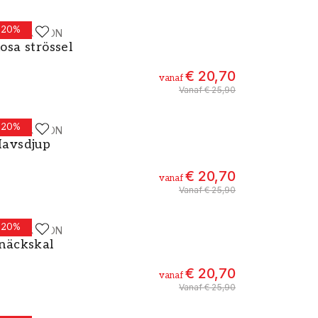
-
20
%
ALLPASSION
erf - Kleur W48 Rosa strössel
osa strössel
€ 20,70
vanaf
Vanaf
€ 25,90
-
20
%
ALLPASSION
erf - Kleur W92 Havsdjup
avsdjup
€ 20,70
vanaf
Vanaf
€ 25,90
-
20
%
ALLPASSION
erf - Kleur W11 Snäckskal
näckskal
€ 20,70
vanaf
Vanaf
€ 25,90