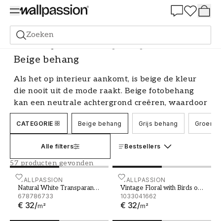
Summer Sale 30%
Zoeken
Fotobehang
Kleurenschaal
Beige behang
Beige behang
Als het op interieur aankomt, is beige de kleur
die nooit uit de mode raakt. Beige fotobehang
kan een neutrale achtergrond creëren, waardoor
de kamer groter en lichter aanvoelt en
CATEGORIE
Beige behang
Grijs behang
Groen b
tegelijkertijd ruimte biedt voor andere
designelementen in de kamer. De tijdloze beige
Alle filters
Bestsellers
tint werkt harmonieus samen met verschillende
interieurstijlen en kleurenpaletten, waardoor je
57 producten gevonden
de flexibiliteit hebt om je interieur te
Natural White Transparant Leaves
WALLPASSION
Vintage Floral with Birds 
WALLPASSION
veranderen zonder je behang te hoeven
Natural White Transparant
Vintage Floral with Birds on
Leaves
678786733
Branches
1033041662
vervangen. Ze kunnen ook bijdragen aan een
€ 32
/
€ 32
/
m²
m²
warme en uitnodigende sfeer, perfect voor het