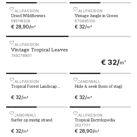
Dried Wildflowers
WALLPASSION
Vintage Jungle in Green
WALLPASSION
Dried Wildflowers
Vintage Jungle in Green
595118329
670895100
€ 28,90
/
€ 32
/
m²
m²
Vintage Tropical Leaves
WALLPASSION
Vintage Tropical Leaves
749278801
€ 32
/
m²
Tropical Forest Landscape in Beige
WALLPASSION
Hide & seek (horn of stag)
SCANDIWALL
Tropical Forest Landscape
Hide & seek (horn of stag)
in Beige
€ 32
/
€ 32
/
m²
m²
Surfer op mistig strand
SCANDIWALL
Tropical Encyclopedia
WALLPASSION
Surfer op mistig strand
Tropical Encyclopedia
2527771
€ 32
/
€ 28,90
/
m²
m²