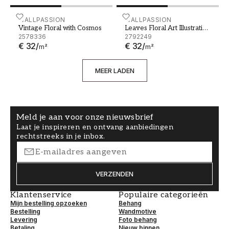
Vintage Floral with Cosmos
WALLPASSION
Leaves Floral Art Illustrati
WALLPASSION
Vintage Floral with Cosmos
Leaves Floral Art Illustration
2578336
2
2792249
€ 32
/
€ 32
/
m²
m²
MEER LADEN
Meld je aan voor onze nieuwsbrief
Laat je inspireren en ontvang aanbiedingen
rechtstreeks in je inbox.
VERZENDEN
Klantenservice
Populaire categorieën
Mijn bestelling opzoeken
Behang
Bestelling
Wandmotive
Levering
Foto behang
Betaling
Nieuw binnen