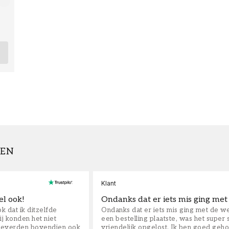
GEN
Klant
el ook!
Ondanks dat er iets mis ging met
k dat ik ditzelfde
Ondanks dat er iets mis ging met de we
j konden het niet
een bestelling plaatste, was het super 
 leverden bovendien ook
vriendelijk opgelost. Ik ben goed geho