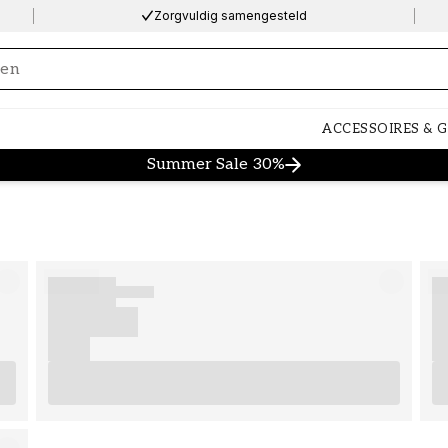
Zorgvuldig samengesteld
ng…
ACCESSOIRES & 
Summer Sale 30%