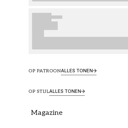
ALLES TONEN
OP PATROON
Bloemenbehang
Blad
ALLES TONEN
OP STIJL
Klassiek behang
Vint
Magazine