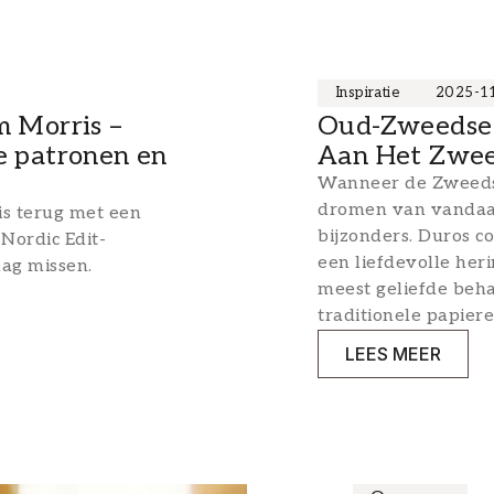
Inspiratie
2025-1
m Morris –
Oud-Zweedse 
e patronen en
Aan Het Zwee
Wanneer de Zweedse
dromen van vandaag 
is terug met een
bijzonders. Duros c
Nordic Edit-
een liefdevolle her
 mag missen.
meest geliefde beh
traditionele papier
LEES MEER