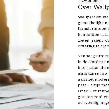
Over ons
Over Wallp
Wallpassion wer
gemakkelijk en 
transformeren 
honderden catal
zagen, zagen wi
ervaring te creë
Vandaag bieden 
in de Nordics 
internationale 
assortiment op 
aan met modern
past – altijd me
Onze kleurenpa
geselecteerd en
eenvoudig moge