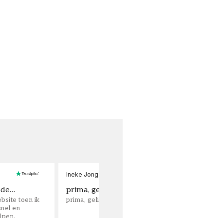
Ineke Jong
 de…
prima, gelijk kopen en aan de gang.
bsite toen ik
prima, gelijk kopen en aan de gang.
snel en
lpen.