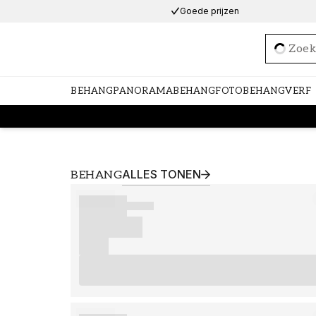
Goede prijzen
Loadi
BEHANG
PANORAMABEHANG
FOTOBEHANG
VERF
ALLES TONEN
BEHANG