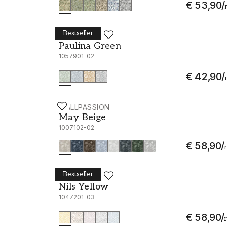
€ 53,90
/
Bestseller
SCANDZA
Paulina Green - 1057901-02
Paulina Green
1057901-02
€ 42,90
/
WALLPASSION
May Beige - 1007102-02
May Beige
1007102-02
€ 58,90
/
Bestseller
SCANDZA
Nils Yellow - 1047201-03
Nils Yellow
1047201-03
€ 58,90
/