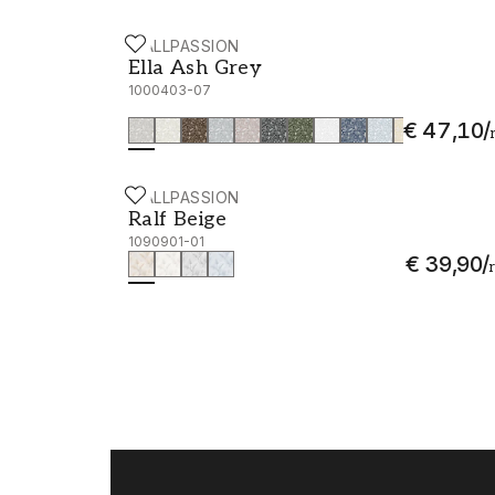
WALLPASSION
Ella Ash Grey - 1000403-07
Ella Ash Grey
1000403-07
€ 47,10
/
WALLPASSION
Ralf Beige - 1090901-01
Ralf Beige
1090901-01
€ 39,90
/