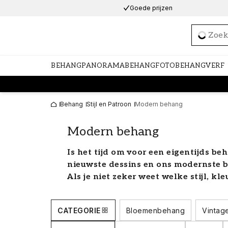
Goede prijzen
Loadi
BEHANG
PANORAMABEHANG
FOTOBEHANG
VERF
Behang
Stijl en Patroon
Modern behang
Modern behang
Is het tijd om voor een eigentijds beh
nieuwste dessins en ons modernste b
Als je niet zeker weet welke stijl, kle
hebben, zijn onze collecties een veil
vinden van jouw droomwandbekleding
CATEGORIE
Bloemenbehang
Vintag
wandbekleding op één plek.