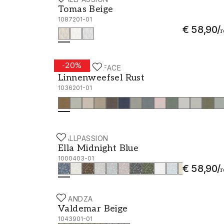
Tomas Beige - 1087201-01
je goed op weg bent om een eigentijds, 
Tomas Beige
begeleiding of hulp bij je behangkeuze
1087201-01
op, dan helpen wij je bij het realisere
€ 58,90
/
r
-
20
%
STUDIO SURFACE
Linnenweefsel Rust - 1036201-01
Linnenweefsel Rust
1036201-01
WALLPASSION
Ella Midnight Blue - 1000403-01
Ella Midnight Blue
1000403-01
€ 58,90
/
r
SCANDZA
Valdemar Beige - 1043901-01
Valdemar Beige
1043901-01