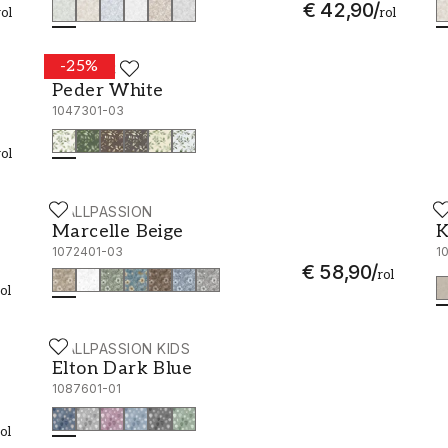
€ 42,90
/
rol
rol
-
25
%
SCANDZA
Peder White - 1047301-03
Peder White
1047301-03
rol
WALLPASSION
S
Marcelle Beige - 1072401-03
K
Marcelle Beige
K
1072401-03
1
€ 58,90
/
rol
rol
WALLPASSION KIDS
Elton Dark Blue - 1087601-01
Elton Dark Blue
1087601-01
rol