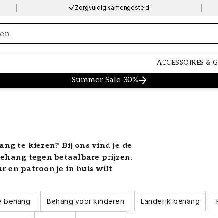
Zorgvuldig samengesteld
ng…
ACCESSOIRES & 
Summer Sale 30%
ang te kiezen? Bij ons vind je de
ehang tegen betaalbare prijzen.
ur en patroon je in huis wilt
ige eerste stap op weg naar het
. Hier vind je al onze trendy
e behang
Behang voor kinderen
Landelijk behang