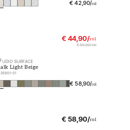
€ 42,90
/
rol
€ 44,90
/
rol
€ 59,90
/
rol
TUDIO SURFACE
alk Light Beige - 1035901-01
alk Light Beige
035901-01
€ 58,90
/
rol
€ 58,90
/
rol