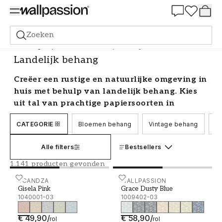
Summer Sale 30%
Zoeken
Behang
Stijl en Patroon
Landelijk behang
Landelijk behang
Creëer een rustige en natuurlijke omgeving in
huis met behulp van landelijk behang. Kies
uit tal van prachtige papiersoorten in
verschillende patronen en kleuren van
CATEGORIE
Bloemen behang
Vintage behang
Be
bekende merken en vind je favoriet die het
beste bij je ruimte past. Hier hebben we al ons
Alle filters
Bestsellers
behang in landelijke stijl verzameld en je
vindt alles van eenkleurig en gecombineerd
1.141 producten gevonden
landelijk behang tot patronen.
Gisela Pink - 1040001-03
SCANDZA
Grace Dusty Blue - 10094
WALLPASSION
Gisela Pink
Grace Dusty Blue
Behang in landelijke stijl
1040001-03
1009402-03
Geniet van het natuurgevoel dat ons landelijke
€ 49,90
/
€ 58,90
/
rol
rol