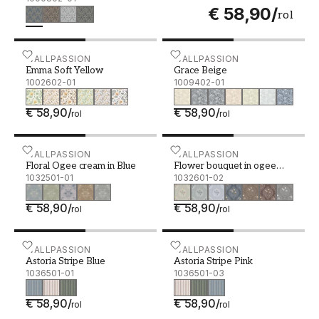
€ 58,90
/
rol
Emma Soft Yellow - 1002602-01
WALLPASSION
Grace Beige - 1009402-01
WALLPASSION
Emma Soft Yellow
Grace Beige
1002602-01
1009402-01
€ 58,90
/
€ 58,90
/
rol
rol
Floral Ogee cream in Blue - 1032501-01
WALLPASSION
Flower bouquet in ogee gr
WALLPASSION
Floral Ogee cream in Blue
Flower bouquet in ogee
1032501-01
green
1032601-02
€ 58,90
/
€ 58,90
/
rol
rol
Astoria Stripe Blue - 1036501-01
WALLPASSION
Astoria Stripe Pink - 1036
WALLPASSION
Astoria Stripe Blue
Astoria Stripe Pink
1036501-01
1036501-03
€ 58,90
/
€ 58,90
/
rol
rol