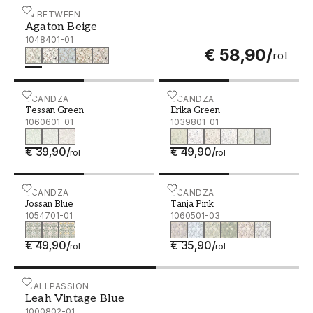
Agaton Beige - 1048401-01
IN BETWEEN
Agaton Beige
1048401-01
€ 58,90
/
rol
Tessan Green - 1060601-01
SCANDZA
Erika Green - 1039801-01
SCANDZA
Tessan Green
Erika Green
1060601-01
1039801-01
€ 39,90
/
€ 49,90
/
rol
rol
Jossan Blue - 1054701-01
SCANDZA
Tanja Pink - 1060501-03
SCANDZA
Jossan Blue
Tanja Pink
1054701-01
1060501-03
€ 49,90
/
€ 35,90
/
rol
rol
Leah Vintage Blue - 1000802-01
WALLPASSION
Leah Vintage Blue
1000802-01