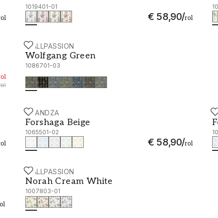
1019401-01
1
€ 58,90
/
rol
rol
WALLPASSION
Wolfgang Green - 1086701-03
Wolfgang Green
1086701-03
rol
rol
SCANDZA
S
Forshaga Beige - 1065501-02
F
Forshaga Beige
F
1065501-02
1
€ 58,90
/
rol
rol
WALLPASSION
Norah Cream White - 1007803-01
Norah Cream White
1007803-01
ol