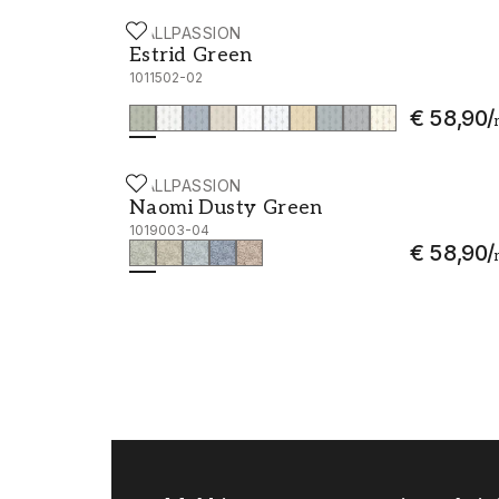
WALLPASSION
Estrid Green - 1011502-02
Estrid Green
1011502-02
€ 58,90
/
WALLPASSION
Naomi Dusty Green - 1019003-04
Naomi Dusty Green
1019003-04
€ 58,90
/