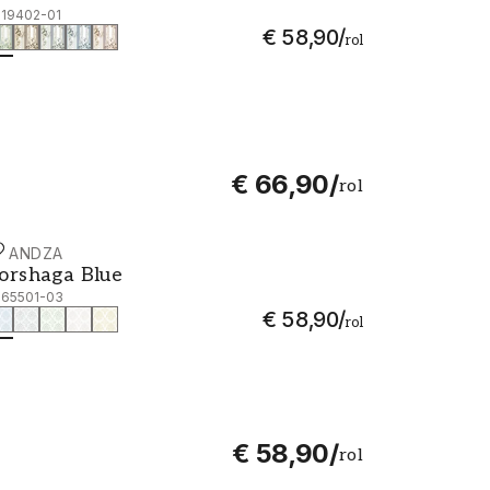
019402-01
€ 58,90
/
rol
€ 66,90
/
rol
CANDZA
orshaga Blue - 1065501-03
orshaga Blue
065501-03
€ 58,90
/
rol
€ 58,90
/
rol