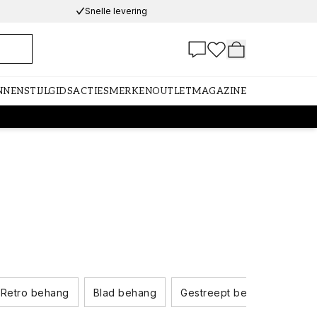
Snelle levering
NNEN
STIJLGIDS
ACTIES
MERKEN
OUTLET
MAGAZINE
Retro behang
Blad behang
Gestreept behang
Die