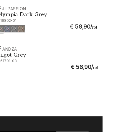
ALLPASSION
lympia Dark Grey - 1016802-01
lympia Dark Grey
016802-01
€ 58,90
/
rol
CANDZA
ilgot Grey - 1061701-03
ilgot Grey
061701-03
€ 58,90
/
rol