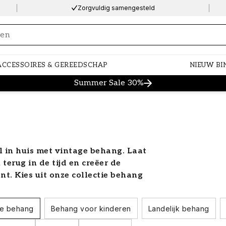
Zorgvuldig samengesteld
ng…
ACCESSOIRES & GEREEDSCHAP
NIEUW BI
Summer Sale 30%
el in huis met vintage behang. Laat
erug in de tijd en creëer de
ent. Kies uit onze collectie behang
ins en creëer een gezellig huis in
ge behang
Behang voor kinderen
Landelijk behang
e stijl