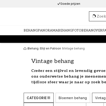
Goede prijzen
Loadi
BEHANG
PANORAMABEHANG
FOTOBEHANG
VERF
Behang
Stijl en Patroon
Vintage behang
Vintage behang
Creëer een stijlvol en levendig gevo
ons ouderwetse behang je meenemen t
tijdloze sfeer waar je naar op zoek b
in zowel effen als gedessineerde dess
vintage stijl.
CATEGORIE
Bloemen behang
Vinta
Ouderwets behang in vintag