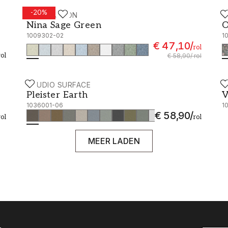
-
20
%
WALLPASSION
W
Nina Sage Green - 1009302-02
O
Nina Sage Green
O
1009302-02
1
€ 47,10
/
rol
rol
€ 58,90
/
rol
STUDIO SURFACE
S
Pleister Earth - 1036001-06
V
Pleister Earth
V
1036001-06
1
€ 58,90
/
rol
rol
MEER LADEN