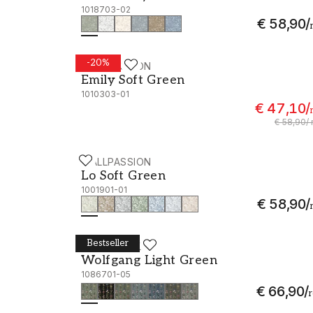
1018703-02
€ 58,90
/
-
20
%
WALLPASSION
Emily Soft Green - 1010303-01
Emily Soft Green
1010303-01
€ 47,10
/
€ 58,90
/
WALLPASSION
Lo Soft Green - 1001901-01
Lo Soft Green
1001901-01
€ 58,90
/
Bestseller
WALLPASSION
Wolfgang Light Green - 1086701-05
Wolfgang Light Green
1086701-05
€ 66,90
/
r