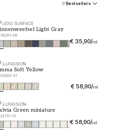
Bestsellers
TUDIO SURFACE
innenweefsel Light Gray - 1036201-06
innenweefsel Light Gray
036201-06
€ 35,90
/
rol
ALLPASSION
mma Soft Yellow - 1002602-01
mma Soft Yellow
002602-01
€ 58,90
/
rol
ALLPASSION
alvia Green miniature - 1022701-01
alvia Green miniature
022701-01
€ 58,90
/
rol