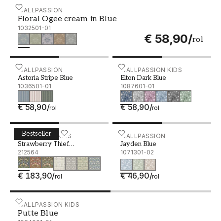
Floral Ogee cream in Blue - 1032501-01
WALLPASSION
Floral Ogee cream in Blue
1032501-01
€ 58,90
/
rol
Astoria Stripe Blue - 1036501-01
WALLPASSION
Elton Dark Blue - 1087601
WALLPASSION KIDS
Astoria Stripe Blue
Elton Dark Blue
1036501-01
1087601-01
€ 58,90
/
€ 58,90
/
rol
rol
Bestseller
Strawberry Thief Indigo/Mineral - 212564
WILLIAM MORRIS
Jayden Blue - 1071301-02
WALLPASSION
Strawberry Thief
Jayden Blue
Indigo/Mineral
212564
1071301-02
€ 183,90
/
€ 46,90
/
rol
rol
Putte Blue - 1064001-01
WALLPASSION KIDS
Putte Blue