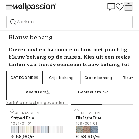
Summer Sale 30%
Zoeken
Behang
Kleurenschaal
Blauw behang
Blauw behang
Creëer rust en harmonie in huis met prachtig
blauw behang op de muren. Kies uit een reeks
tinten van trendy eendenei blauw behang tot
marineblauw behang met patronen en
CATEGORIE
Grijs behang
Groen behang
Blauw b
prachtige motieven.
In welke ruimte past blauw behang?
Alle filters
Bestsellers
2.689 producten gevonden
Blauw is een geweldige kleur waarvan bewezen
is dat het een ontspannende sfeer in elke kamer
Striped Blue - 1031701-01
WALLPASSION
Ella Light Blue - 1097001-
IN BETWEEN
Striped Blue
Ella Light Blue
brengt. Het ziet er fantastisch uit in elke ruimte
1031701-01
1097001-01
en straalt een rustig en comfortabel gevoel uit.
Blauw behang in slaapkamers is een geweldig
€ 58,90
/
€ 58,90
/
rol
rol