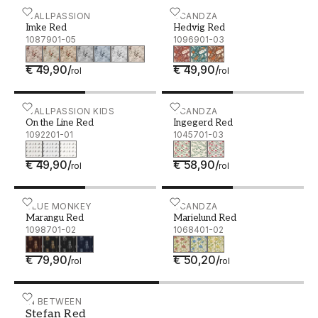
Imke Red - 1087901-05
WALLPASSION
Hedvig Red - 1096901-03
SCANDZA
Imke Red
Hedvig Red
1087901-05
1096901-03
€ 49,90
/
€ 49,90
/
rol
rol
On the Line Red - 1092201-01
WALLPASSION KIDS
Ingegerd Red - 1045701-0
SCANDZA
On the Line Red
Ingegerd Red
1092201-01
1045701-03
€ 49,90
/
€ 58,90
/
rol
rol
Marangu Red - 1098701-02
BLUE MONKEY
Marielund Red - 1068401-
SCANDZA
Marangu Red
Marielund Red
1098701-02
1068401-02
€ 79,90
/
€ 50,20
/
rol
rol
Stefan Red - 1092001-03
IN BETWEEN
Stefan Red