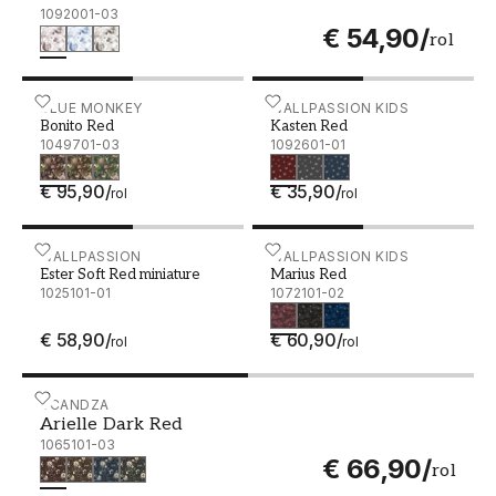
1092001-03
€ 54,90
/
rol
Bonito Red - 1049701-03
BLUE MONKEY
Kasten Red - 1092601-01
WALLPASSION KIDS
Bonito Red
Kasten Red
1049701-03
1092601-01
€ 95,90
/
€ 35,90
/
rol
rol
Ester Soft Red miniature - 1025101-01
WALLPASSION
Marius Red - 1072101-02
WALLPASSION KIDS
Ester Soft Red miniature
Marius Red
1025101-01
1072101-02
€ 58,90
/
€ 60,90
/
rol
rol
Arielle Dark Red - 1065101-03
SCANDZA
Arielle Dark Red
1065101-03
€ 66,90
/
rol