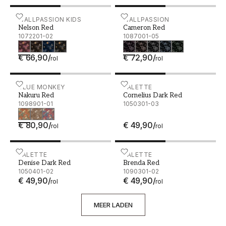
Nelson Red - 1072201-02
WALLPASSION KIDS
Cameron Red - 1087001-0
WALLPASSION
Nelson Red
Cameron Red
1072201-02
1087001-05
€ 66,90
/
€ 72,90
/
rol
rol
Nakuru Red - 1098901-01
BLUE MONKEY
Cornelius Dark Red - 105
PALETTE
Nakuru Red
Cornelius Dark Red
1098901-01
1050301-03
€ 80,90
/
€ 49,90
/
rol
rol
Denise Dark Red - 1050401-02
PALETTE
Brenda Red - 1090301-02
PALETTE
Denise Dark Red
Brenda Red
1050401-02
1090301-02
€ 49,90
/
€ 49,90
/
rol
rol
MEER LADEN