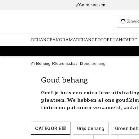
Goede prijzen
Loadi
BEHANG
PANORAMABEHANG
FOTOBEHANG
VERF
Behang
Kleurenschaal
Goud behang
Goud behang
Geef je huis een extra luxe uitstrali
plaatsen. We hebben al ons goudkleu
tinten en patronen verzameld, zodat 
of de ruimte die je wilt decoreren ve
voor goud behang in al zijn glorie.
CATEGORIE
Grijs behang
Groen beh
Welkom bij de goudkoorts