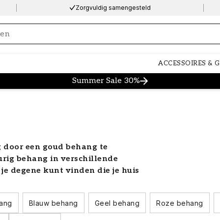
Zorgvuldig samengesteld
ng…
ACCESSOIRES & 
Summer Sale 30%
ng door een goud behang te
rig behang in verschillende
je degene kunt vinden die je huis
rbetert. Bekijk onze suggesties
ang
Blauw behang
Geel behang
Roze behang