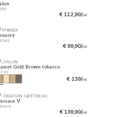
alon
2152
€ 112,90
/
rol
IJFFINGER
ensory - 340343
ensory
40343
€ 99,90
/
rol
AJVILLAN
unset Gold Brown tobacco - 167-03
unset Gold Brown tobacco
67-03
€ 139
/
rol
S CREATION TAPETEN AG
ersace V - 38704-5
ersace V
8704-5
€ 139,90
/
rol