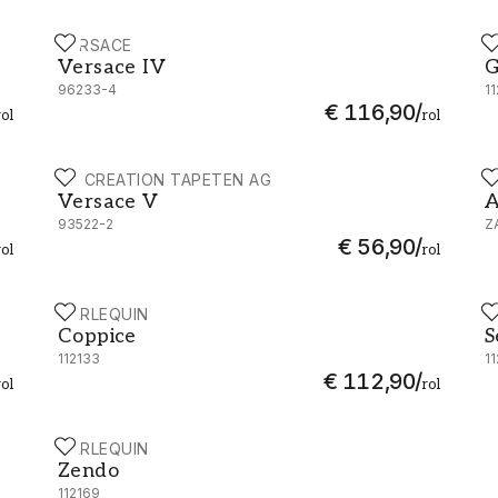
VERSACE
H
Versace IV - 96233-4
G
Versace IV
G
96233-4
1
€ 116,90
/
rol
rol
AS CREATION TAPETEN AG
Z
HQN2112846
Versace V - 93522-2
A
Versace V
A
93522-2
Z
€ 56,90
/
rol
rol
HARLEQUIN
H
Coppice - 112133
S
Coppice
S
112133
1
€ 112,90
/
rol
rol
HARLEQUIN
Zendo - 112169
Zendo
112169