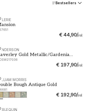
Bestsellers
ALERIE
ansion - G67651
ansion
67651
€ 44,90
/
rol
ANDERSON
averley Gold Metallic/Gardenia Green - DOSW217036
averley Gold Metallic/Gardenia
OSW217036
reen
€ 197,90
/
rol
ILLIAM MORRIS
ouble Bough Antique Gold - 216681
ouble Bough Antique Gold
16681
€ 192,90
/
rol
ARLEQUIN
alon - 112152