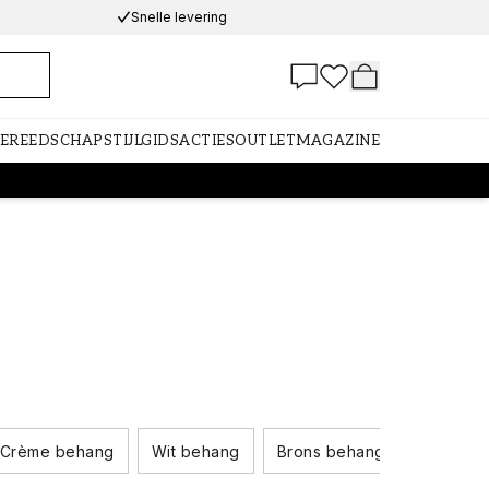
Snelle levering
GEREEDSCHAP
STIJLGIDS
ACTIES
OUTLET
MAGAZINE
Crème behang
Wit behang
Brons behang
Bruin b