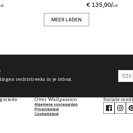
€ 135,90
/
rol
rol
MEER LADEN
f
ingen rechtstreeks in je inbox.
egorieën
Over Wallpassion
Sociale med
Algemene voorwaarden
Privacybeleid
Cookiebeleid