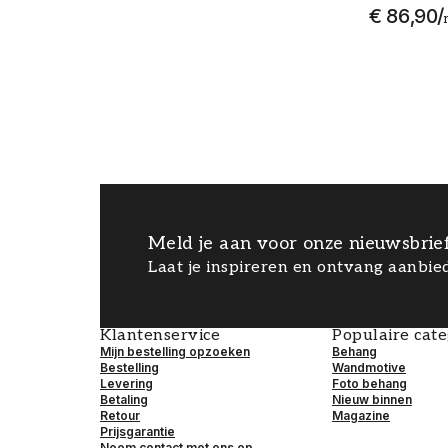
€ 86,90
/
Meld je aan voor onze nieuwsbrie
Laat je inspireren en ontvang aanbied
Klantenservice
Populaire cat
Mijn bestelling opzoeken
Behang
Bestelling
Wandmotive
Levering
Foto behang
Betaling
Nieuw binnen
Retour
Magazine
Prijsgarantie
Neem contact met ons op