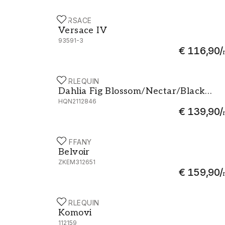
VERSACE
Versace IV - 93591-3
Versace IV
93591-3
€ 116,90
/
HARLEQUIN
Dahlia Fig Blossom/Nectar/Black Earth - 
Dahlia Fig Blossom/Nectar/Black
HQN2112846
Earth
€ 139,90
/
ZOFFANY
Belvoir - ZKEM312651
Belvoir
ZKEM312651
€ 159,90
/
HARLEQUIN
Komovi - 112159
Komovi
112159