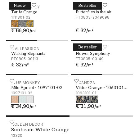
Nieuw
Bestseller
Tarifa Orange - 1111801-02
BLUE MONKEY
Butterflies in the air
WALLPASSION
Tarifa Orange
Butterflies in the air
1111801-02
FT0803-2049098
€ 66,90
/
€ 32
/
rol
m²
Bestseller
Walking Elephants
WALLPASSION
Flower Symphony
WALLPASSION
Walking Elephants
Flower Symphony
FT0805-00113
FT0805-00149
€ 32
/
€ 32
/
m²
m²
Milo Apricot - 1097101-02
BLUE MONKEY
Viktor Orange - 1063101-
SCANDZA
Milo Apricot - 1097101-02
Viktor Orange - 1063101-
1097101-02
01
1063101-01
€ 34,90
/
€ 31,90
/
m²
m²
Sunbeam White Orange - 13320
HOLDEN DECOR
Sunbeam White Orange
13320