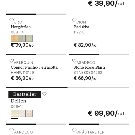
€ 39,90
/
rol
Nergården - 008-14
DURO
Padukka - 112216
SCION
Nergården
Padukka
008-14
112216
€ 99,90
/
€ 82,90
/
rol
rol
Connor Pacific/Terracotta - HHHW113159
HARLEQUIN
Stone Rose Blush - STNE8
CASADECO
Connor Pacific/Terracotta
Stone Rose Blush
HHHW113159
STNE80834262
€ 86,90
/
€ 66,90
/
rol
rol
Bestseller
Dellen - 006-14
DURO
Dellen
006-14
€ 99,90
/
rol
Asperia - K4703
GRANDECO
Melodi - 1755
BORÅSTAPETER