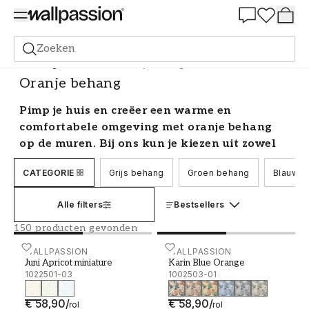
Summer Sale 30%
Zoeken
Behang
Kleurenschaal
Oranje behang
Oranje behang
Pimp je huis en creëer een warme en
comfortabele omgeving met oranje behang
op de muren. Bij ons kun je kiezen uit zowel
effen als oranje behang met patronen van
CATEGORIE
Grijs behang
Groen behang
Blauw b
bekende merken.
Waar past een oranje behang?
Alle filters
Bestsellers
150 producten gevonden
Een oranje muurbekleding geeft een gevoel van
warmte, vrolijkheid en spontaniteit. Rust en
Juni Apricot miniature - 1022501-03
WALLPASSION
Karin Blue Orange - 1002
WALLPASSION
Juni Apricot miniature
Karin Blue Orange
eenvoud zijn ook twee kwaliteiten die deze
1022501-03
1002503-01
levendige kleur uitstraalt. Dit betekent dat stoer
oranje behang perfect is in elke omgeving waar
€ 58,90
/
€ 58,90
/
rol
rol