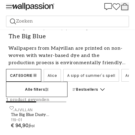
Summer Sale 30%
Zoeken
Behang
Merk
Majvillan wallpaper
The Big Blue
The Big Blue
Wallpapers from Majvillan are printed on non-
woven with water-based dye and the
production proecss is environmentally friendly
from start to finish. The wallpapers contains no
CATEGORIE
Alice
A sipp of summer´s spell
Amel
solvents of PVC. Majvillan wallpapers have a
very beautiful surface and you can feel the
Alle filters
Bestsellers
structure of the print.
1 product gevonden
The Big Blue Dusty Turquoise - 119-01
MAJVILLAN
The Big Blue Dusty
Turquoise
119-01
€ 94,90
/
rol