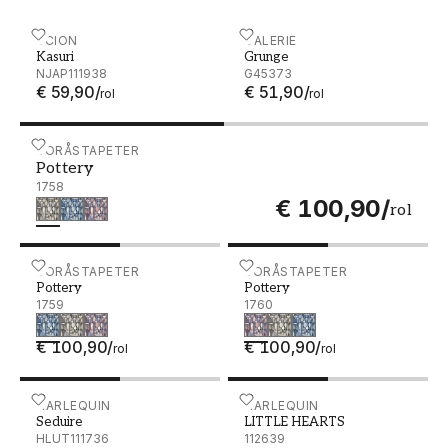
Kasuri - NJAP111938
SCION
Grunge - G45373
GALERIE
Kasuri
Grunge
NJAP111938
G45373
€ 59,90
/
€ 51,90
/
rol
rol
Pottery - 1758
BORÅSTAPETER
Pottery
1758
€ 100,90
/
rol
Pottery - 1759
BORÅSTAPETER
Pottery - 1760
BORÅSTAPETER
Pottery
Pottery
1759
1760
€ 100,90
/
€ 100,90
/
rol
rol
Seduire - HLUT111736
HARLEQUIN
LITTLE HEARTS - 112639
HARLEQUIN
Seduire
LITTLE HEARTS
HLUT111736
112639