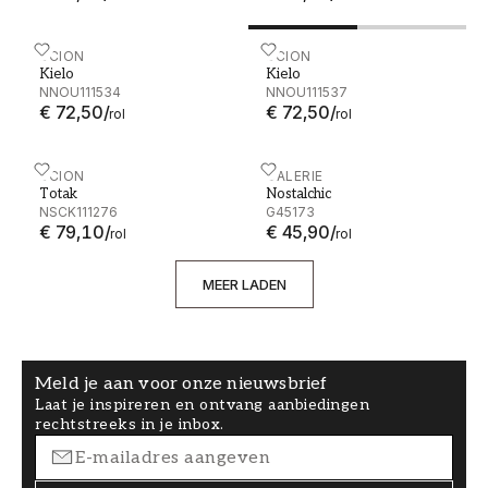
Kielo - NNOU111534
SCION
Kielo - NNOU111537
SCION
Kielo
Kielo
NNOU111534
NNOU111537
€ 72,50
/
€ 72,50
/
rol
rol
Totak - NSCK111276
SCION
Nostalchic - G45173
GALERIE
Totak
Nostalchic
NSCK111276
G45173
€ 79,10
/
€ 45,90
/
rol
rol
MEER LADEN
Meld je aan voor onze nieuwsbrief
Laat je inspireren en ontvang aanbiedingen
rechtstreeks in je inbox.