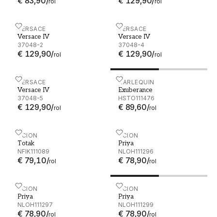
€ 83,90
/
€ 129,90
/
rol
rol
Versace IV - 37048-2
VERSACE
Versace IV - 37048-4
VERSACE
Versace IV
Versace IV
37048-2
37048-4
€ 129,90
/
€ 129,90
/
rol
rol
Versace IV - 37048-5
VERSACE
Exuberance - HSTO111476
HARLEQUIN
Versace IV
Exuberance
37048-5
HSTO111476
€ 129,90
/
€ 89,60
/
rol
rol
Totak - NFIK111089
SCION
Priya - NLOH111296
SCION
Totak
Priya
NFIK111089
NLOH111296
€ 79,10
/
€ 78,90
/
rol
rol
Priya - NLOH111297
SCION
Priya - NLOH111299
SCION
Priya
Priya
NLOH111297
NLOH111299
€ 78,90
/
€ 78,90
/
rol
rol