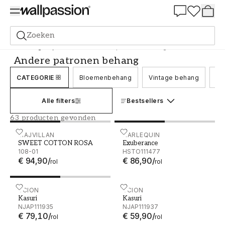
Summer Sale 30%
Zoeken
Behang
Stijl en Patroon
Andere patronen behang
Andere patronen behang
CATEGORIE
Bloemenbehang
Vintage behang
Be
Alle filters
Bestsellers
63 producten gevonden
SWEET COTTON ROSA - 108-01
MAJVILLAN
Exuberance - HSTO111477
HARLEQUIN
SWEET COTTON ROSA
Exuberance
108-01
HSTO111477
€ 94,90
/
€ 86,90
/
rol
rol
Kasuri - NJAP111935
SCION
Kasuri - NJAP111937
SCION
Kasuri
Kasuri
NJAP111935
NJAP111937
€ 79,10
/
€ 59,90
/
rol
rol