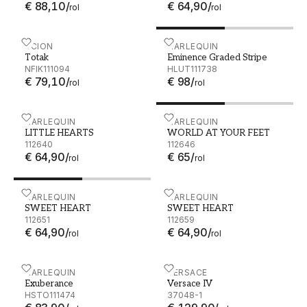
€ 88,10
/
€ 64,90
/
rol
rol
Totak - NFIK111094
SCION
Eminence Graded Stripe 
HARLEQUIN
Totak
Eminence Graded Stripe
NFIK111094
HLUT111738
€ 79,10
/
€ 98
/
rol
rol
LITTLE HEARTS - 112640
HARLEQUIN
WORLD AT YOUR FEET - 
HARLEQUIN
LITTLE HEARTS
WORLD AT YOUR FEET
112640
112646
€ 64,90
/
€ 65
/
rol
rol
SWEET HEART - 112651
HARLEQUIN
SWEET HEART - 112659
HARLEQUIN
SWEET HEART
SWEET HEART
112651
112659
€ 64,90
/
€ 64,90
/
rol
rol
Exuberance - HSTO111474
HARLEQUIN
Versace IV - 37048-1
VERSACE
Exuberance
Versace IV
HSTO111474
37048-1