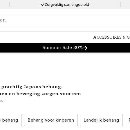
Zorgvuldig samengesteld
ng…
ACCESSOIRES & 
Summer Sale 30%
t prachtig Japans behang.
onen en beweging zorgen voor een
e.
lvol en harmonieus huis
e behang
Behang voor kinderen
Landelijk behang
ntie die een zachte, harmonieuze