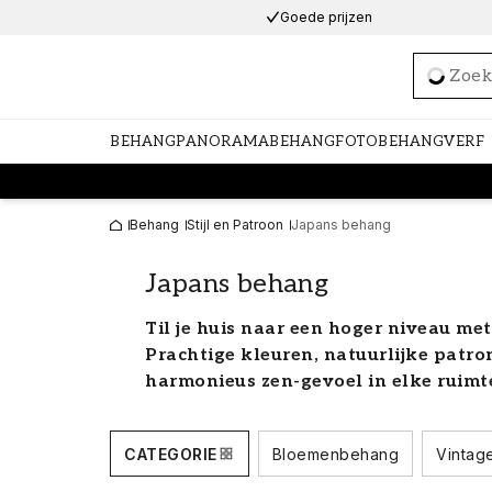
Goede prijzen
Loadi
BEHANG
PANORAMABEHANG
FOTOBEHANG
VERF
Behang
Stijl en Patroon
Japans behang
Japans behang
Til je huis naar een hoger niveau me
Prachtige kleuren, natuurlijke patr
harmonieus zen-gevoel in elke ruimt
Japans behang voor een stij
CATEGORIE
Bloemenbehang
Vintag
Japans behang draait om stijl en elega