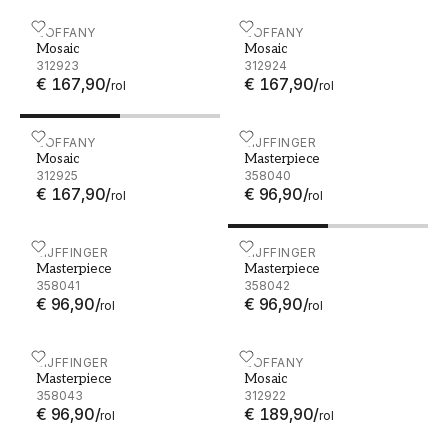
Mosaic - 312923
ZOFFANY
Mosaic - 312924
ZOFFANY
Mosaic
Mosaic
312923
312924
€ 167,90
/
€ 167,90
/
rol
rol
Mosaic - 312925
ZOFFANY
Masterpiece - 358040
EIJFFINGER
Mosaic
Masterpiece
312925
358040
€ 167,90
/
€ 96,90
/
rol
rol
Masterpiece - 358041
EIJFFINGER
Masterpiece - 358042
EIJFFINGER
Masterpiece
Masterpiece
358041
358042
€ 96,90
/
€ 96,90
/
rol
rol
Masterpiece - 358043
EIJFFINGER
Mosaic - 312922
ZOFFANY
Masterpiece
Mosaic
358043
312922
€ 96,90
/
€ 189,90
/
rol
rol