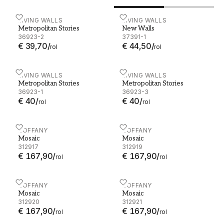
Metropolitan Stories - 36923-2
LIVING WALLS
New Walls - 37391-1
LIVING WALLS
Metropolitan Stories
New Walls
36923-2
37391-1
€ 39,70
/
€ 44,50
/
rol
rol
Metropolitan Stories - 36923-1
LIVING WALLS
Metropolitan Stories - 369
LIVING WALLS
Metropolitan Stories
Metropolitan Stories
36923-1
36923-3
€ 40
/
€ 40
/
rol
rol
Mosaic - 312917
ZOFFANY
Mosaic - 312919
ZOFFANY
Mosaic
Mosaic
312917
312919
€ 167,90
/
€ 167,90
/
rol
rol
Mosaic - 312920
ZOFFANY
Mosaic - 312921
ZOFFANY
Mosaic
Mosaic
312920
312921
€ 167,90
/
€ 167,90
/
rol
rol