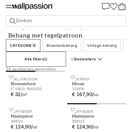
Summer Sale 30%
Zoeken
Behang
Stijl en Patroon
Behang met tegelpatroon
Behang met tegelpatroon
CATEGORIE
Bloemenbehang
Vintage behang
Be
Alle filters
Bestsellers
39 producten gevonden
Bloemenfeest
WALLPASSION
Mosaic - 312918
ZOFFANY
Bloemenfeest
Mosaic
FT0803-1840020
312918
€ 32
/
€ 167,90
/
m²
rol
Masterpiece - 358122
EIJFFINGER
Masterpiece - 358123
EIJFFINGER
Masterpiece
Masterpiece
358122
358123
€ 124,90
/
€ 124,90
/
rol
rol