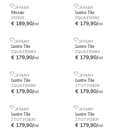
Mosaic - 312926
ZOFFANY
Lustre Tile - ZQUA310982
ZOFFANY
Mosaic
Lustre Tile
312926
ZQUA310982
€ 189,90
/
€ 179,90
/
rol
rol
Lustre Tile - ZQUA310983
ZOFFANY
Lustre Tile - ZQUA310984
ZOFFANY
Lustre Tile
Lustre Tile
ZQUA310983
ZQUA310984
€ 179,90
/
€ 179,90
/
rol
rol
Lustre Tile - ZQUA310986
ZOFFANY
Lustre Tile - ZTOT312829
ZOFFANY
Lustre Tile
Lustre Tile
ZQUA310986
ZTOT312829
€ 179,90
/
€ 179,90
/
rol
rol
Lustre Tile - ZTOT312830
ZOFFANY
Lustre Tile - ZTOT312831
ZOFFANY
Lustre Tile
Lustre Tile
ZTOT312830
ZTOT312831
€ 179,90
/
€ 179,90
/
rol
rol