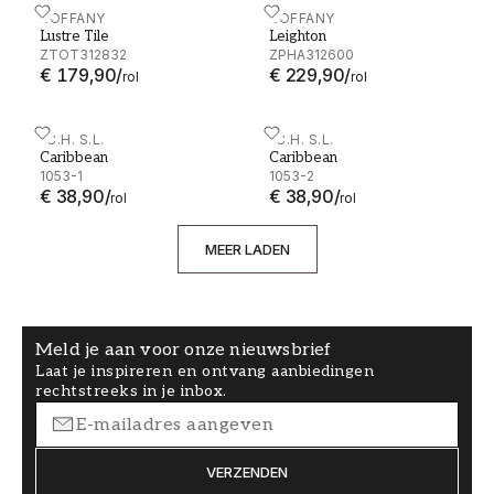
Lustre Tile - ZTOT312832
ZOFFANY
Leighton - ZPHA312600
ZOFFANY
Lustre Tile
Leighton
ZTOT312832
ZPHA312600
€ 179,90
/
€ 229,90
/
rol
rol
Caribbean - 1053-1
I.C.H. S.L.
Caribbean - 1053-2
I.C.H. S.L.
Caribbean
Caribbean
1053-1
1053-2
€ 38,90
/
€ 38,90
/
rol
rol
MEER LADEN
Meld je aan voor onze nieuwsbrief
Laat je inspireren en ontvang aanbiedingen
rechtstreeks in je inbox.
VERZENDEN