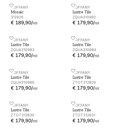
Mosaic - 312926
ZOFFANY
Lustre Tile - ZQUA310982
ZOFFANY
Mosaic
Lustre Tile
312926
ZQUA310982
€ 189,90
/
€ 179,90
/
rol
rol
Lustre Tile - ZQUA310983
ZOFFANY
Lustre Tile - ZQUA310984
ZOFFANY
Lustre Tile
Lustre Tile
ZQUA310983
ZQUA310984
€ 179,90
/
€ 179,90
/
rol
rol
Lustre Tile - ZQUA310986
ZOFFANY
Lustre Tile - ZTOT312829
ZOFFANY
Lustre Tile
Lustre Tile
ZQUA310986
ZTOT312829
€ 179,90
/
€ 179,90
/
rol
rol
Lustre Tile - ZTOT312830
ZOFFANY
Lustre Tile - ZTOT312831
ZOFFANY
Lustre Tile
Lustre Tile
ZTOT312830
ZTOT312831
€ 179,90
/
€ 179,90
/
rol
rol