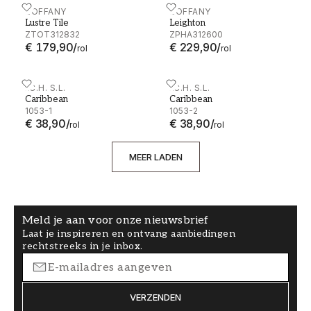
Lustre Tile - ZTOT312832
ZOFFANY
Leighton - ZPHA312600
ZOFFANY
Lustre Tile
Leighton
ZTOT312832
ZPHA312600
€ 179,90
/
€ 229,90
/
rol
rol
Caribbean - 1053-1
I.C.H. S.L.
Caribbean - 1053-2
I.C.H. S.L.
Caribbean
Caribbean
1053-1
1053-2
€ 38,90
/
€ 38,90
/
rol
rol
MEER LADEN
Meld je aan voor onze nieuwsbrief
Laat je inspireren en ontvang aanbiedingen
rechtstreeks in je inbox.
VERZENDEN