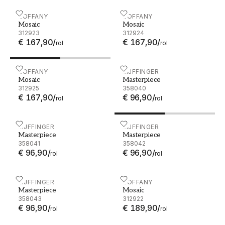
Mosaic - 312923
ZOFFANY
Mosaic - 312924
ZOFFANY
Mosaic
Mosaic
312923
312924
€ 167,90
/
€ 167,90
/
rol
rol
Mosaic - 312925
ZOFFANY
Masterpiece - 358040
EIJFFINGER
Mosaic
Masterpiece
312925
358040
€ 167,90
/
€ 96,90
/
rol
rol
Masterpiece - 358041
EIJFFINGER
Masterpiece - 358042
EIJFFINGER
Masterpiece
Masterpiece
358041
358042
€ 96,90
/
€ 96,90
/
rol
rol
Masterpiece - 358043
EIJFFINGER
Mosaic - 312922
ZOFFANY
Masterpiece
Mosaic
358043
312922
€ 96,90
/
€ 189,90
/
rol
rol