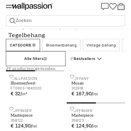
Summer Sale 30%
Zoeken
Behang
Stijl en Patroon
Tegelbehang
Tegelbehang
CATEGORIE
Bloemenbehang
Vintage behang
Be
Alle filters
Bestsellers
39 producten gevonden
Bloemenfeest
WALLPASSION
Mosaic - 312918
ZOFFANY
Bloemenfeest
Mosaic
FT0803-1840020
312918
€ 32
/
€ 167,90
/
m²
rol
Masterpiece - 358122
EIJFFINGER
Masterpiece - 358123
EIJFFINGER
Masterpiece
Masterpiece
358122
358123
€ 124,90
/
€ 124,90
/
rol
rol