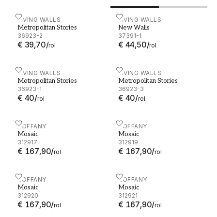
Metropolitan Stories - 36923-2
LIVING WALLS
New Walls - 37391-1
LIVING WALLS
Metropolitan Stories
New Walls
36923-2
37391-1
€ 39,70
/
€ 44,50
/
rol
rol
Metropolitan Stories - 36923-1
LIVING WALLS
Metropolitan Stories - 369
LIVING WALLS
Metropolitan Stories
Metropolitan Stories
36923-1
36923-3
€ 40
/
€ 40
/
rol
rol
Mosaic - 312917
ZOFFANY
Mosaic - 312919
ZOFFANY
Mosaic
Mosaic
312917
312919
€ 167,90
/
€ 167,90
/
rol
rol
Mosaic - 312920
ZOFFANY
Mosaic - 312921
ZOFFANY
Mosaic
Mosaic
312920
312921
€ 167,90
/
€ 167,90
/
rol
rol