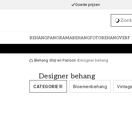
Goede prijzen
Loadi
BEHANG
PANORAMABEHANG
FOTOBEHANG
VERF
Behang
Stijl en Patroon
Designer behang
Designer behang
CATEGORIE
Bloemenbehang
Vintag