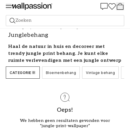
Summer Sale 30%
Zoeken
Behang
Stijl en Patroon
Junglebehang
Junglebehang
Haal de natuur in huis en decoreer met
trendy jungle print behang. Je kunt elke
ruimte verlevendigen met een jungle ontwerp
en het karakter, kleur en ongelooflijke
CATEGORIE
Bloemenbehang
Vintage behang
Be
energie geven. Blader door al onze prachtige
regenwoudbehang en vind je favoriet.
Fleur je huis op met regenwoudbehang
Jungle print behang heeft vaak mooie kleuren
Oeps!
en motieven zoals dieren, bloemen en bladeren.
Ze zijn er in veel verschillende ontwerpen,
We hebben geen resultaten gevonden voor
waardoor ze een perfecte keuze zijn, ongeacht
“jungle-print-wallpaper”