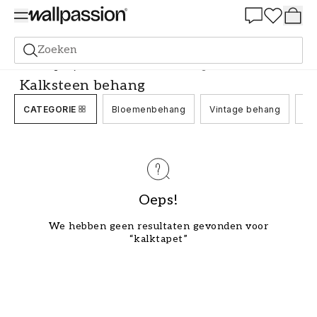
Summer Sale 30%
Zoeken
Behang
Stijl en Patroon
Kalksteen behang
Kalksteen behang
CATEGORIE
Bloemenbehang
Vintage behang
Be
Oeps!
We hebben geen resultaten gevonden voor
“kalktapet”