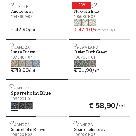
-
20
%
Anette Grey - 1048901-03
PALETTE
Nykvarn Blue - 1056801-0
SCANDZA
Anette Grey
Nykvarn Blue
1048901-03
1056801-02
€ 42,90
/
€ 47,10
/
rol
rol
€ 58,90
/
rol
Lauge Brown - 1076401-04
SCANDZA
Javier Dark Green - 10676
DREAMLAND
Lauge Brown
Javier Dark Green -
1076401-04
1067601-01
1067601-01
€ 49,90
/
€ 31,90
/
rol
m²
Sparreholm Blue - 1060201-01
SCANDZA
Sparreholm Blue
1060201-01
€ 58,90
/
rol
Sparreholm Brown - 1060201-02
SCANDZA
Sparreholm Grey - 10602
SCANDZA
Sparreholm Brown
Sparreholm Grey
1060201-02
1060201-03