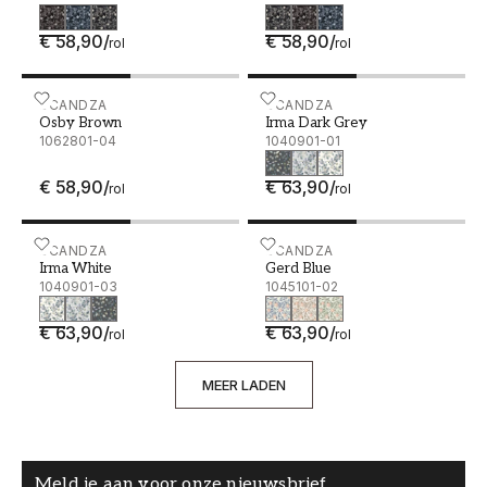
€ 58,90
/
€ 58,90
/
rol
rol
Osby Brown - 1062801-04
SCANDZA
Irma Dark Grey - 1040901
SCANDZA
Osby Brown
Irma Dark Grey
1062801-04
1040901-01
€ 58,90
/
€ 63,90
/
rol
rol
Irma White - 1040901-03
SCANDZA
Gerd Blue - 1045101-02
SCANDZA
Irma White
Gerd Blue
1040901-03
1045101-02
€ 63,90
/
€ 63,90
/
rol
rol
MEER LADEN
Meld je aan voor onze nieuwsbrief