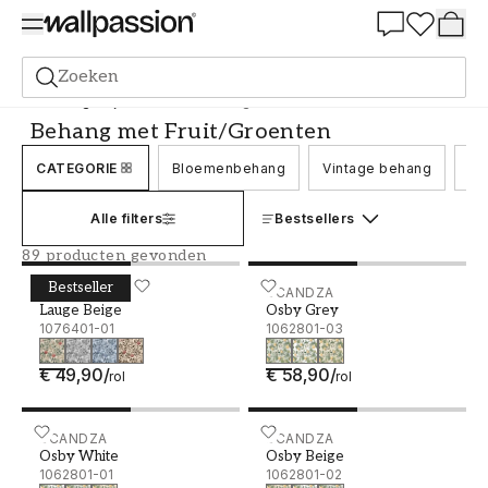
Summer Sale 30%
Zoeken
Behang
Stijl en Patroon
Behang met Fruit/Groenten
Behang met Fruit/Groenten
CATEGORIE
Bloemenbehang
Vintage behang
Be
Alle filters
Bestsellers
89 producten gevonden
Bestseller
Lauge Beige - 1076401-01
SCANDZA
Osby Grey - 1062801-03
SCANDZA
Lauge Beige
Osby Grey
1076401-01
1062801-03
€ 49,90
/
€ 58,90
/
rol
rol
Osby White - 1062801-01
SCANDZA
Osby Beige - 1062801-02
SCANDZA
Osby White
Osby Beige
1062801-01
1062801-02