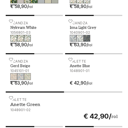
€ 58,90
/
€ 58,90
/
rol
rol
Nykvarn White - 1056801-03
SCANDZA
Irma Light Grey - 1040901
SCANDZA
Nykvarn White
Irma Light Grey
1056801-03
1040901-02
€ 58,90
/
€ 63,90
/
rol
rol
Gerd Beige - 1045101-01
SCANDZA
Anette Blue - 1048901-01
PALETTE
Gerd Beige
Anette Blue
1045101-01
1048901-01
€ 63,90
/
€ 42,90
/
rol
rol
Anette Green - 1048901-02
PALETTE
Anette Green
1048901-02
€ 42,90
/
rol