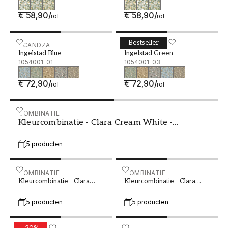
€ 58,90
/
€ 58,90
/
rol
rol
Bestseller
Ingelstad Blue - 1054001-01
SCANDZA
Ingelstad Green - 1054001
SCANDZA
Ingelstad Blue
Ingelstad Green
1054001-01
1054001-03
€ 72,90
/
€ 72,90
/
rol
rol
Kleurcombinatie - Clara Cream White - 1016202-01 -
COMBINATIE
Kleurcombinatie - Clara Cream White -
1016202-01
5 producten
Kleurcombinatie - Clara Dark Green - 1016202-02 - 0
COMBINATIE
Kleurcombinatie - Clara B
COMBINATIE
Kleurcombinatie - Clara
Kleurcombinatie - Clara
Dark Green - 1016202-02
Black - 1016202-03
5 producten
5 producten