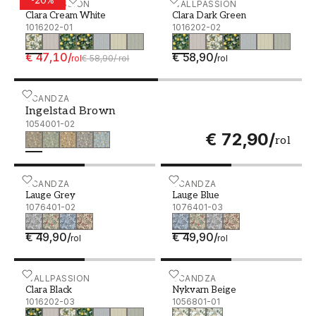
-
20
%
Clara Cream White - 1016202-01
WALLPASSION
Clara Dark Green - 10162
WALLPASSION
Clara Cream White
Clara Dark Green
1016202-01
1016202-02
€ 47,10
/
€ 58,90
/
rol
€ 58,90
/
rol
rol
Ingelstad Brown - 1054001-02
SCANDZA
Ingelstad Brown
1054001-02
€ 72,90
/
rol
Lauge Grey - 1076401-02
SCANDZA
Lauge Blue - 1076401-03
SCANDZA
Lauge Grey
Lauge Blue
1076401-02
1076401-03
€ 49,90
/
€ 49,90
/
rol
rol
Clara Black - 1016202-03
WALLPASSION
Nykvarn Beige - 1056801-
SCANDZA
Clara Black
Nykvarn Beige
1016202-03
1056801-01